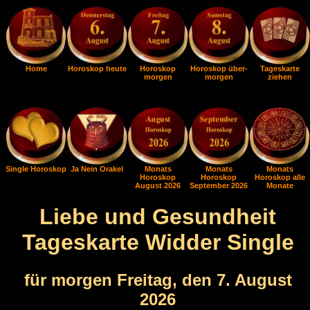
Home
Horoskop heute
Horoskop
Horoskop über-
Tageskarte
morgen
morgen
ziehen
Single Horoskop
Ja Nein Orakel
Monats
Monats
Monats
Horoskop
Horoskop
Horoskop alle
August 2026
September 2026
Monate
Liebe und Gesundheit
Tageskarte Widder Single
für morgen Freitag, den 7. August
2026