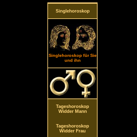
Singlehoroskop
Singlehoroskop für Sie
und ihn
Tageshoroskop
Widder Mann
Tageshoroskop
Widder Frau