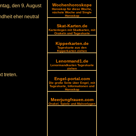
Wochenhoroskope
ntag, den 9. August
Horoskop für diese Woche,
nächste Woche und Single
ndheit eher neutral
Horoskop
Skat-Karten.de
Kartenlegen mit Skatkarten, mit
Orakeln und Tageskarte
Kipperkarten.de
Tageskarte aus den
Kipperkarten ziehen
Lenormand1.de
Lenormandkarten Tageskarte
ziehen
 treten.
Engel-portal.com
Die große Seite über Engel, mit
Tageskarte, Informationen und
Horoskop
Meerjungfrauen.com
Orakel, Spiele und Malvorlagen