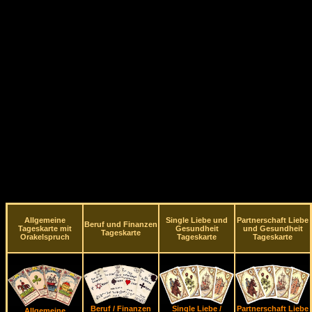
Allgemeine
Single Liebe und
Partnerschaft Liebe
Beruf und Finanzen
Tageskarte mit
Gesundheit
und Gesundheit
Tageskarte
Orakelspruch
Tageskarte
Tageskarte
Beruf / Finanzen
Single Liebe /
Partnerschaft Liebe
Allgemeine