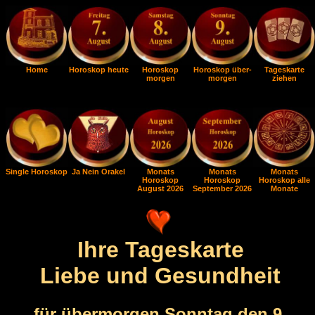
Home
Horoskop heute
Horoskop
Horoskop über-
Tageskarte
morgen
morgen
ziehen
Single Horoskop
Ja Nein Orakel
Monats
Monats
Monats
Horoskop
Horoskop
Horoskop alle
August 2026
September 2026
Monate
Ihre Tageskarte
Liebe und Gesundheit
für übermorgen Sonntag den 9.