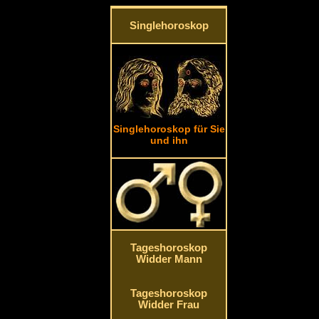
Singlehoroskop
Singlehoroskop für Sie
und ihn
Tageshoroskop
Widder Mann
Tageshoroskop
Widder Frau