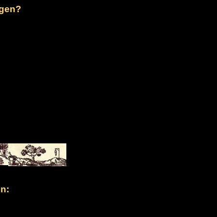
rgen?
n: