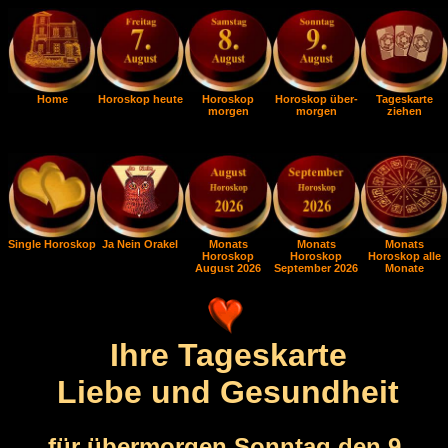
Home
Horoskop heute
Horoskop
Horoskop über-
Tageskarte
morgen
morgen
ziehen
Single Horoskop
Ja Nein Orakel
Monats
Monats
Monats
Horoskop
Horoskop
Horoskop alle
August 2026
September 2026
Monate
Ihre Tageskarte
Liebe und Gesundheit
für übermorgen Sonntag den 9.