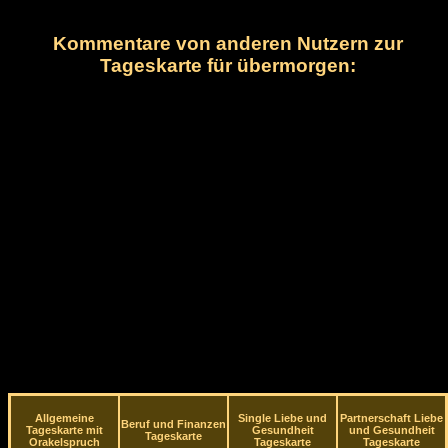
Kommentare von anderen Nutzern zur
Tageskarte für übermorgen:
Allgemeine
Single Liebe und
Partnerschaft Liebe
Beruf und Finanzen
Tageskarte mit
Gesundheit
und Gesundheit
Tageskarte
Orakelspruch
Tageskarte
Tageskarte