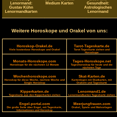
Lenormand:
Medium Karten
Gesundheit:
Gustav Kühn
Astrologisches
Lenormandkarten
Lenormand
Weitere Horoskope und Orakel von uns:
Horoskop-Orakel.de
Tarot-Tageskarte.de
Viele kostenlose Horoskope und Orakel
Tarot Tageskarte ziehen und
Horoskope
Monats-Horoskope.com
Tages-Horoskope.net
Horoskope für die nächsten 12 Monate
Tageshoroskop für heute und die
nächsten Tage
Wochenhoroskope.com
Skat-Karten.de
Horoskop für diese Woche, nächste Woche und
Kartenlegen mit Skatkarten, mit
Single Horoskop
Orakeln und Tageskarte
Kipperkarten.de
Lenormand1.de
Tageskarte aus den Kipperkarten ziehen
Lenormandkarten Tageskarte ziehen
Engel-portal.com
Meerjungfrauen.com
Die große Seite über Engel, mit Tageskarte,
Orakel, Spiele und Malvorlagen
Informationen und Horoskop