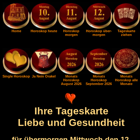
Home
Horoskop heute
Horoskop
Horoskop über-
Tageskarte
morgen
morgen
ziehen
Single Horoskop
Ja Nein Orakel
Monats
Monats
Monats
Horoskop
Horoskop
Horoskop alle
August 2026
September 2026
Monate
Ihre Tageskarte
Liebe und Gesundheit
für übermorgen Mittwoch den 12.