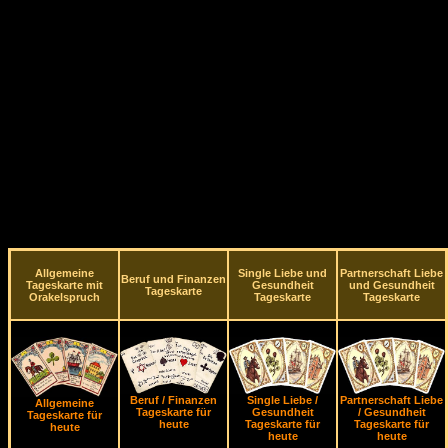
Allgemeine
Single Liebe und
Partnerschaft Liebe
Beruf und Finanzen
Tageskarte mit
Gesundheit
und Gesundheit
Tageskarte
Orakelspruch
Tageskarte
Tageskarte
Beruf / Finanzen
Single Liebe /
Partnerschaft Liebe
Allgemeine
Tageskarte für
Gesundheit
/ Gesundheit
Tageskarte für
heute
Tageskarte für
Tageskarte für
heute
heute
heute