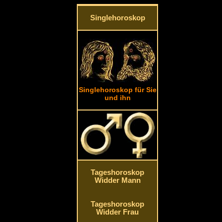
Singlehoroskop
Singlehoroskop für Sie
und ihn
Tageshoroskop
Widder Mann
Tageshoroskop
Widder Frau