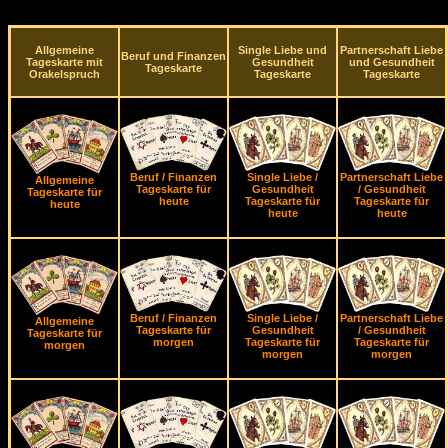
Allgemeine
Single Liebe und
Partnerschaft Liebe
Beruf und Finanzen
Tageskarte mit
Gesundheit
und Gesundheit
Tageskarte
Orakelspruch
Tageskarte
Tageskarte
Beruf / Finanzen
Single Liebe /
Partnerschaft Liebe
Allgemeine
Tageskarte für
Gesundheit
/ Gesundheit
Tageskarte für
heute
Tageskarte für
Tageskarte für
heute
heute
heute
Beruf / Finanzen
Single Liebe /
Partnerschaft Liebe
Allgemeine
Tageskarte für
Gesundheit
/ Gesundheit
Tageskarte für
morgen
Tageskarte für
Tageskarte für
morgen
morgen
morgen