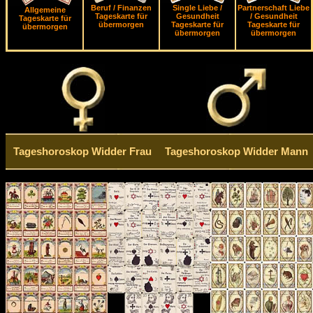
Beruf / Finanzen
Single Liebe /
Partnerschaft Liebe
Allgemeine
Tageskarte für
Gesundheit
/ Gesundheit
Tageskarte für
übermorgen
Tageskarte für
Tageskarte für
übermorgen
übermorgen
übermorgen
Tageshoroskop Widder Frau
Tageshoroskop Widder Mann