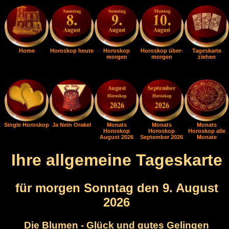
Home
Horoskop heute
Horoskop
Horoskop über-
Tageskarte
morgen
morgen
ziehen
Single Horoskop
Ja Nein Orakel
Monats
Monats
Monats
Horoskop
Horoskop
Horoskop alle
August 2026
September 2026
Monate
Ihre allgemeine Tageskarte
für morgen Sonntag den 9. August
2026
Die Blumen - Glück und gutes Gelingen