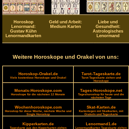
Horoskop
Geld und Arbeit:
Liebe und
Lenormand:
Medium Karten
Gesundheit:
Gustav Kühn
Astrologisches
Lenormandkarten
Lenormand
Weitere Horoskope und Orakel von uns:
Horoskop-Orakel.de
Tarot-Tageskarte.de
Viele kostenlose Horoskope und Orakel
Tarot Tageskarte ziehen und
Horoskope
Monats-Horoskope.com
Tages-Horoskope.net
Horoskope für die nächsten 12 Monate
Tageshoroskop für heute und die
nächsten Tage
Wochenhoroskope.com
Skat-Karten.de
Horoskop für diese Woche, nächste Woche und
Kartenlegen mit Skatkarten, mit
Single Horoskop
Orakeln und Tageskarte
Kipperkarten.de
Lenormand1.de
Tageskarte aus den Kipperkarten ziehen
Lenormandkarten Tageskarte ziehen