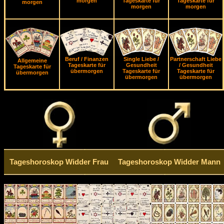
morgen
Tageskarte für
Tageskarte für
morgen
morgen
morgen
Beruf / Finanzen
Single Liebe /
Partnerschaft Liebe
Allgemeine
Tageskarte für
Gesundheit
/ Gesundheit
Tageskarte für
übermorgen
Tageskarte für
Tageskarte für
übermorgen
übermorgen
übermorgen
Tageshoroskop Widder Frau
Tageshoroskop Widder Mann