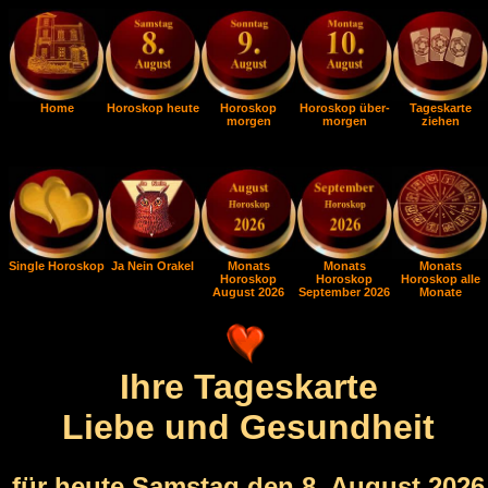
Home
Horoskop heute
Horoskop
Horoskop über-
Tageskarte
morgen
morgen
ziehen
Single Horoskop
Ja Nein Orakel
Monats
Monats
Monats
Horoskop
Horoskop
Horoskop alle
August 2026
September 2026
Monate
Ihre Tageskarte
Liebe und Gesundheit
für heute Samstag den 8. August 2026