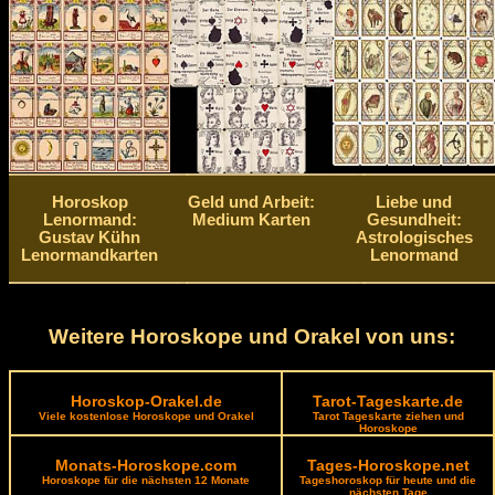
Horoskop
Geld und Arbeit:
Liebe und
Lenormand:
Medium Karten
Gesundheit:
Gustav Kühn
Astrologisches
Lenormandkarten
Lenormand
Weitere Horoskope und Orakel von uns:
Horoskop-Orakel.de
Tarot-Tageskarte.de
Viele kostenlose Horoskope und Orakel
Tarot Tageskarte ziehen und
Horoskope
Monats-Horoskope.com
Tages-Horoskope.net
Horoskope für die nächsten 12 Monate
Tageshoroskop für heute und die
nächsten Tage