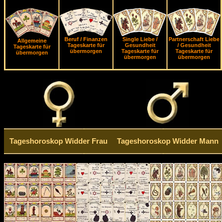
Beruf / Finanzen
Single Liebe /
Partnerschaft Liebe
Allgemeine
Tageskarte für
Gesundheit
/ Gesundheit
Tageskarte für
übermorgen
Tageskarte für
Tageskarte für
übermorgen
übermorgen
übermorgen
Tageshoroskop Widder Frau
Tageshoroskop Widder Mann