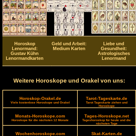
Horoskop
Geld und Arbeit:
Liebe und
Lenormand:
Medium Karten
Gesundheit:
Gustav Kühn
Astrologisches
Lenormandkarten
Lenormand
Weitere Horoskope und Orakel von uns:
Horoskop-Orakel.de
Tarot-Tageskarte.de
Viele kostenlose Horoskope und Orakel
Tarot Tageskarte ziehen und
Horoskope
Monats-Horoskope.com
Tages-Horoskope.net
Horoskope für die nächsten 12 Monate
Tageshoroskop für heute und die
nächsten Tage
Wochenhoroskope.com
Skat-Karten.de