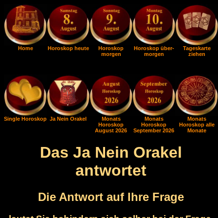
Home
Horoskop heute
Horoskop
Horoskop über-
Tageskarte
morgen
morgen
ziehen
Single Horoskop
Ja Nein Orakel
Monats
Monats
Monats
Horoskop
Horoskop
Horoskop alle
August 2026
September 2026
Monate
Das Ja Nein Orakel
antwortet
Die Antwort auf Ihre Frage