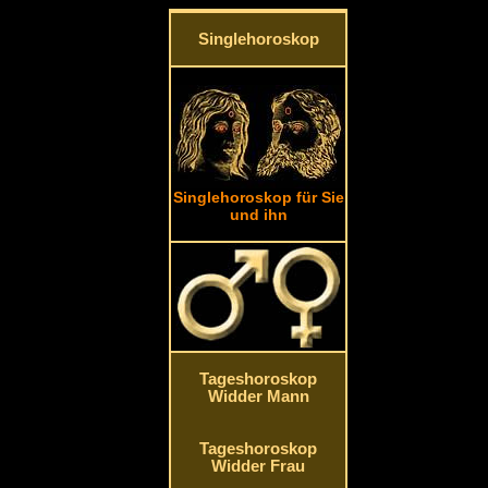
Singlehoroskop
Singlehoroskop für Sie
und ihn
Tageshoroskop
Widder Mann
Tageshoroskop
Widder Frau