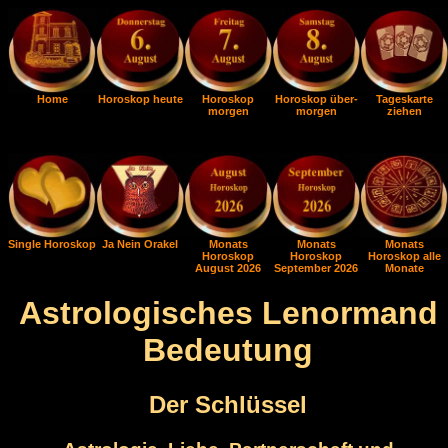
Home
Horoskop heute
Horoskop
Horoskop über-
Tageskarte
morgen
morgen
ziehen
Single Horoskop
Ja Nein Orakel
Monats
Monats
Monats
Horoskop
Horoskop
Horoskop alle
August 2026
September 2026
Monate
Astrologisches Lenormand
Bedeutung
Der Schlüssel